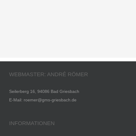
WEBMASTER: ANDRÉ RÖMER
Seilerberg 16, 94086 Bad Griesbach
E-Mail:
roemer@gms-griesbach.de
INFORMATIONEN